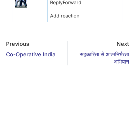
Reply
Forward
Add reaction
Previous
Next
Co-Operative India
सहकारिता से आत्मनिर्भरता
अभियान
Leave a Reply
Your email address will not be published.
Required fields are
marked
*
Comment
*